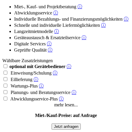
Miet-, Kauf- und Projektberatung
ⓘ
Abwicklungsservice
ⓘ
Individuelle Bezahlungs- und Finanzierungsmöglichkeiten
ⓘ
Schnelle und individuelle Liefermöglichkeiten
ⓘ
Langzeitmietmodelle
ⓘ
Geräteaustausch & Ersatzteilservice
ⓘ
Digitale Services
ⓘ
Geprüfte Qualität
ⓘ
Wählbare Zusatzleistungen
optional mit Gerätebediener
ⓘ
Einweisung/Schulung
ⓘ
Eillieferung
ⓘ
Wartungs-Plus
ⓘ
Planungs- und Beratungsservice
ⓘ
Abwicklungsservice-Plus
ⓘ
mehr lesen...
Miet-/Kauf-Preise: auf Anfrage
Jetzt anfragen