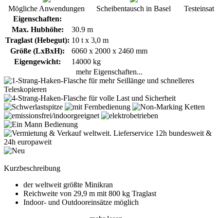
Mögliche Anwendungen
Scheibentausch in Basel
Testeinsat
Eigenschaften:
Max. Hubhöhe:
30.9 m
Traglast (Hebegut):
10 t x 3,0 m
Größe (LxBxH):
6060 x 2000 x 2460 mm
Eigengewicht:
14000 kg
mehr Eigenschaften...
Kurzbeschreibung
der weltweit größte Minikran
Reichweite von 29,9 m mit 800 kg Traglast
Indoor- und Outdooreinsätze möglich