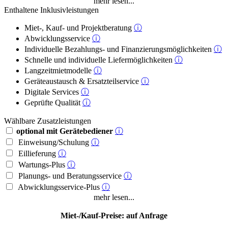
mehr lesen...
Enthaltene Inklusivleistungen
Miet-, Kauf- und Projektberatung
ⓘ
Abwicklungsservice
ⓘ
Individuelle Bezahlungs- und Finanzierungsmöglichkeiten
ⓘ
Schnelle und individuelle Liefermöglichkeiten
ⓘ
Langzeitmietmodelle
ⓘ
Geräteaustausch & Ersatzteilservice
ⓘ
Digitale Services
ⓘ
Geprüfte Qualität
ⓘ
Wählbare Zusatzleistungen
optional mit Gerätebediener
ⓘ
Einweisung/Schulung
ⓘ
Eillieferung
ⓘ
Wartungs-Plus
ⓘ
Planungs- und Beratungsservice
ⓘ
Abwicklungsservice-Plus
ⓘ
mehr lesen...
Miet-/Kauf-Preise: auf Anfrage