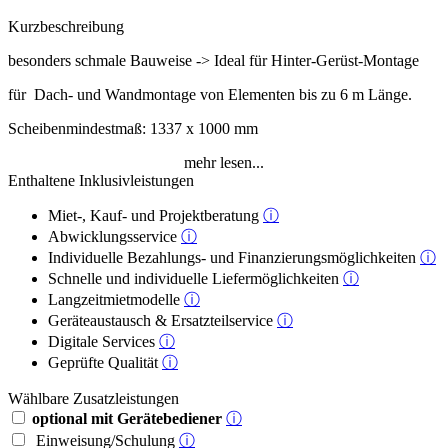
Kurzbeschreibung
besonders schmale Bauweise -> Ideal für Hinter-Gerüst-Montage
für Dach- und Wandmontage von Elementen bis zu 6 m Länge.
Scheibenmindestmaß: 1337 x 1000 mm
mehr lesen...
Enthaltene Inklusivleistungen
Miet-, Kauf- und Projektberatung
ⓘ
Abwicklungsservice
ⓘ
Individuelle Bezahlungs- und Finanzierungsmöglichkeiten
ⓘ
Schnelle und individuelle Liefermöglichkeiten
ⓘ
Langzeitmietmodelle
ⓘ
Geräteaustausch & Ersatzteilservice
ⓘ
Digitale Services
ⓘ
Geprüfte Qualität
ⓘ
Wählbare Zusatzleistungen
optional mit Gerätebediener
ⓘ
Einweisung/Schulung
ⓘ