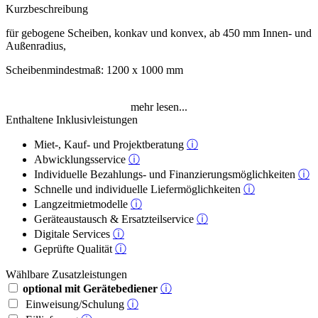
Kurzbeschreibung
für gebogene Scheiben, konkav und konvex, ab 450 mm Innen- und
Außenradius,
Scheibenmindestmaß: 1200 x 1000 mm
mehr lesen...
Enthaltene Inklusivleistungen
Miet-, Kauf- und Projektberatung
ⓘ
Abwicklungsservice
ⓘ
Individuelle Bezahlungs- und Finanzierungsmöglichkeiten
ⓘ
Schnelle und individuelle Liefermöglichkeiten
ⓘ
Langzeitmietmodelle
ⓘ
Geräteaustausch & Ersatzteilservice
ⓘ
Digitale Services
ⓘ
Geprüfte Qualität
ⓘ
Wählbare Zusatzleistungen
optional mit Gerätebediener
ⓘ
Einweisung/Schulung
ⓘ