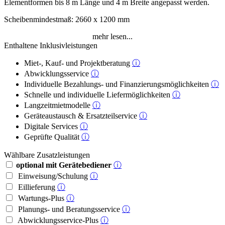
Elementformen bis 8 m Länge und 4 m Breite angepasst werden.
Scheibenmindestmaß: 2660 x 1200 mm
mehr lesen...
Enthaltene Inklusivleistungen
Miet-, Kauf- und Projektberatung
ⓘ
Abwicklungsservice
ⓘ
Individuelle Bezahlungs- und Finanzierungsmöglichkeiten
ⓘ
Schnelle und individuelle Liefermöglichkeiten
ⓘ
Langzeitmietmodelle
ⓘ
Geräteaustausch & Ersatzteilservice
ⓘ
Digitale Services
ⓘ
Geprüfte Qualität
ⓘ
Wählbare Zusatzleistungen
optional mit Gerätebediener
ⓘ
Einweisung/Schulung
ⓘ
Eillieferung
ⓘ
Wartungs-Plus
ⓘ
Planungs- und Beratungsservice
ⓘ
Abwicklungsservice-Plus
ⓘ