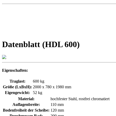
Datenblatt (HDL 600)
Eigenschaften:
Traglast:
600 kg
Größe (LxBxH):
2000 x 780 x 1980 mm
Eigengewicht:
52 kg
Material:
hochfester Stahl, rostfrei chromatiert
Auflagenbreite:
110 mm
Bodenfreiheit der Scheibe:
120 mm
Durchmesser Rad:
200 mm