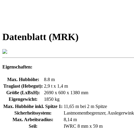
Datenblatt (MRK)
Eigenschaften:
Max. Hubhöhe:
8.8 m
Traglast (Hebegut):
2,9 t x 1,4 m
Größe (LxBxH):
2690 x 600 x 1380 mm
Eigengewicht:
1850 kg
Max. Hubhöhe inkl. Spitze 1:
11,65 m bei 2 m Spitze
Sicherheitssystem:
Lastmomentbegrenzer, Auslegerwinke
Max. Arbeitsradius:
8,14 m
Seil:
IWRC 8 mm x 59 m