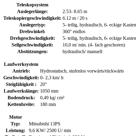
Teleskopsystem
Auslegerlänge:
2.53- 8.65 m
Teleskopier­geschwin­digkeit:
6.12 m / 20 s
Auslegertyp:
5- teilig, hydraulisch, 6- eckige Kaste
Drehwinkel:
360° endlos
Dreh­geschwin­dig­keit:
5- teilig, hydraulisch, 6- eckige Kaste
Seil­ge­schwin­dig­keit:
10,0 m/ min. (4- fach geschoren)
Abstützungen:
hydraulisch/ manuell
Laufwerksystem
Antrieb:
Hydrostatisch, stufenlos vorwärts/rückwärts
Geschwindigkeit:
0- 2,3 km/ h
Steigfähigkeit :
20°
Laufwerkslänge:
1050 mm
Bodendruck:
0,49 kg/ cm²
Kettenbreite:
180 mm
Motor
Typ:
Mitsubishi 13PS
Leistung:
9,6 KW/ 2500 U/ min