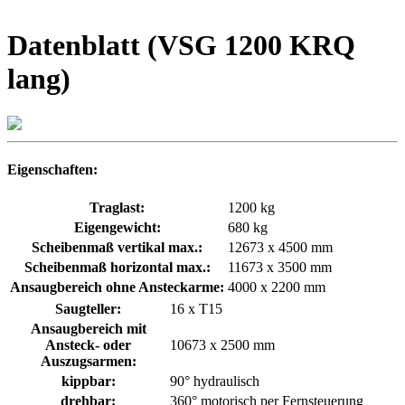
Datenblatt (VSG 1200 KRQ
lang)
Eigenschaften:
Traglast:
1200 kg
Eigengewicht:
680 kg
Scheibenmaß vertikal max.:
12673 x 4500 mm
Scheibenmaß horizontal max.:
11673 x 3500 mm
Ansaugbereich ohne Ansteckarme:
4000 x 2200 mm
Saugteller:
16 x T15
Ansaugbereich mit
Ansteck- oder
10673 x 2500 mm
Auszugsarmen:
kippbar:
90° hydraulisch
drehbar:
360° motorisch per Fernsteuerung