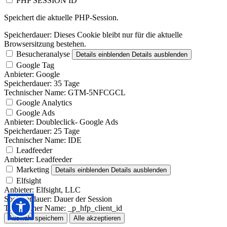
PHP SESSION ID
Speichert die aktuelle PHP-Session.
Speicherdauer:
Dieses Cookie bleibt nur für die aktuelle
Browsersitzung bestehen.
Besucheranalyse
Details einblenden
Details ausblenden
Google Tag
Anbieter:
Google
Speicherdauer:
35 Tage
Technischer Name:
GTM-5NFCGCL
Google Analytics
Google Ads
Anbieter:
Doubleclick- Google Ads
Speicherdauer:
25 Tage
Technischer Name:
IDE
Leadfeeder
Anbieter:
Leadfeeder
Marketing
Details einblenden
Details ausblenden
Elfsight
Anbieter:
Elfsight, LLC
Speicherdauer:
Dauer der Session
Technischer Name:
_p_hfp_client_id
Auswahl speichern
Alle akzeptieren