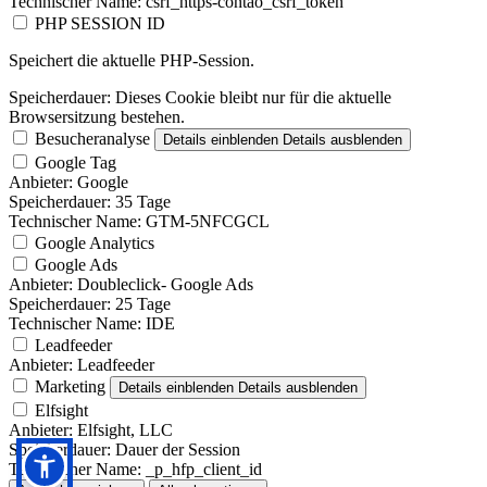
Technischer Name:
csrf_https-contao_csrf_token
PHP SESSION ID
Speichert die aktuelle PHP-Session.
Speicherdauer:
Dieses Cookie bleibt nur für die aktuelle
Browsersitzung bestehen.
Besucheranalyse
Details einblenden
Details ausblenden
Google Tag
Anbieter:
Google
Speicherdauer:
35 Tage
Technischer Name:
GTM-5NFCGCL
Google Analytics
Google Ads
Anbieter:
Doubleclick- Google Ads
Speicherdauer:
25 Tage
Technischer Name:
IDE
Leadfeeder
Anbieter:
Leadfeeder
Marketing
Details einblenden
Details ausblenden
Elfsight
Anbieter:
Elfsight, LLC
Speicherdauer:
Dauer der Session
Technischer Name:
_p_hfp_client_id