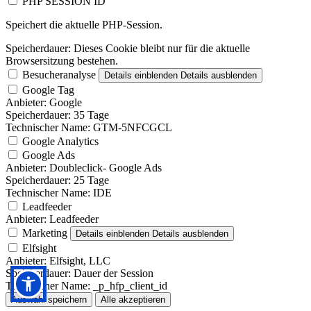
PHP SESSION ID
Speichert die aktuelle PHP-Session.
Speicherdauer:
Dieses Cookie bleibt nur für die aktuelle
Browsersitzung bestehen.
Besucheranalyse
Details einblenden
Details ausblenden
Google Tag
Anbieter:
Google
Speicherdauer:
35 Tage
Technischer Name:
GTM-5NFCGCL
Google Analytics
Google Ads
Anbieter:
Doubleclick- Google Ads
Speicherdauer:
25 Tage
Technischer Name:
IDE
Leadfeeder
Anbieter:
Leadfeeder
Marketing
Details einblenden
Details ausblenden
Elfsight
Anbieter:
Elfsight, LLC
Speicherdauer:
Dauer der Session
Technischer Name:
_p_hfp_client_id
Auswahl speichern
Alle akzeptieren