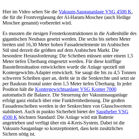
Hier im Video sehen Sie die
Vakuum-Saugananlage VSG 4500 K
,
die für die Frontverglasung der Al-Haram-Moschee (auch Heilige
Moschee genannt) vorbereitet wird.
Es mussten die riesigen Fensterkonstruktionen in die Außenhülle des
gigantischen Neubaus gesetzt werden. Die sechs bis sieben Meter
breiten und 16,30 Meter hohen Fassadenelemente im Arabischen
Stil sind derzeit die größten auf dem Arabischen Markt. Die
besondere Herausforderung: Die Scheiben müssen unter einem 1,5
Meter tiefen Überhang eingesetzt werden. Für diese knifflige
Baustellensituation entwickelten wurde die Anlage speziell mit
Kontergewichts-Adapter entwickelt. Sie saugt die bis zu 4,5 Tonnen
schweren Scheiben quer an, dreht sie in die Senkrechte und setzt sie
per Baukran frontal unter dem 1,5 Meter tiefen Überhang. In jeder
Position hält die
Kontergewichtsanlage VSG Konter 7000
automatisch die Balance. Die Steuerung der Vakuumsauganlage
erfolgt ganz einfach über eine Funkfernbedienung. Die großen
Fassadenscheiben werden in der Senkrechten von Glasschwertern
stabilisiert. Auch in punkto Sicherheit bietet der
Saugheber VSG
4500 K
höchsten Standard: Die Anlage wird mit Batterie
angetrieben und verfügt über ein 4-Kreis-System. Dabei ist die
Vakuum-Sauganlage so konzeptioniert, dass kein zusätzliches
Sichern nötig ist.