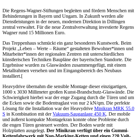
Die Regens-Wagner-Stiftungen begleiten und fördern Menschen mit
Behinderungen in Bayern und Ungarn. In Zukunft werden alle
Dienstleistungen in der neuen, modernen Direktion in Dillingen
zentral verwaltet. Für die neue Zentralverwaltung investierte Regens
Wagner rund 15 Millionen Euro.
Das Treppenhaus schmückt ein ganz besonderes Kunstwerk. Beim
Projekt „Leben – Werte – Räume“ gestalteten Bewohner*innen und
Mitarbeiter*innen der regionalen Zentren mit unterschiedlichen
künstlerischen Techniken Baupläne der bayerischen Standorte. Die
Ergebnisse wurden zu Glaswänden zusammengefügt, mit einem
Metallrahmen versehen und im Eingangsbereich des Neubaus
installiert.[
Heavydrive übernahm die sensible Montage dieser einzigartigen,
1000 x 3030 Millimeter großen Kunst-Brandschutz-Glaswände. Die
Schwierigkeit hierbei war der enge Zugang durch die Türen und um
die Ecken sowie die Bodentraglast von nur 2 kN/qm. Die perfekte
Lösung für die Installation war der Heavydrive
Minikran MRK 55.0
S
in Kombination mit der
Vakuum-Sauganlage 450 K
. Der mobile
und äußerst kompakte Montagekran konnte ohne Probleme durch
die engen Türen gesteuert werden. Der Boden wurde mit
Holzplatten ausgelegt.
Der Minikran verfügt über ein Gummi-
Kettenfahrwerk mit Non-Marking-Ketten und einen 220 Volt-