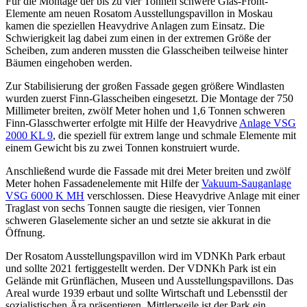
Für die Montage der bis zu vier Tonnen schwere Glas-Front-
Elemente am neuen Rosatom Ausstellungspavillon in Moskau
kamen die speziellen Heavydrive Anlagen zum Einsatz. Die
Schwierigkeit lag dabei zum einen in der extremen Größe der
Scheiben, zum anderen mussten die Glasscheiben teilweise hinter
Bäumen eingehoben werden.
Zur Stabilisierung der großen Fassade gegen größere Windlasten
wurden zuerst Finn-Glasscheiben eingesetzt. Die Montage der 750
Millimeter breiten, zwölf Meter hohen und 1,6 Tonnen schweren
Finn-Glasschwerter erfolgte mit Hilfe der Heavydrive
Anlage VSG
2000 KL 9
, die speziell für extrem lange und schmale Elemente mit
einem Gewicht bis zu zwei Tonnen konstruiert wurde.
Anschließend wurde die Fassade mit drei Meter breiten und zwölf
Meter hohen Fassadenelemente mit Hilfe der
Vakuum-Sauganlage
VSG 6000 K MH
verschlossen. Diese Heavydrive Anlage mit einer
Traglast von sechs Tonnen saugte die riesigen, vier Tonnen
schweren Glaselemente sicher an und setzte sie akkurat in die
Öffnung.
Der Rosatom Ausstellungspavillon wird im VDNKh Park erbaut
und sollte 2021 fertiggestellt werden. Der VDNKh Park ist ein
Gelände mit Grünflächen, Museen und Ausstellungspavillons. Das
Areal wurde 1939 erbaut und sollte Wirtschaft und Lebensstil der
sozialistischen Ära präsentieren. Mittlerweile ist der Park ein