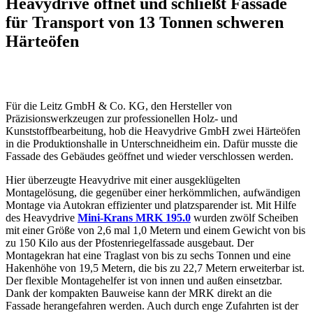
Heavydrive öffnet und schließt Fassade
für Transport von 13 Tonnen schweren
Härteöfen
Für die Leitz GmbH & Co. KG, den Hersteller von
Präzisionswerkzeugen zur professionellen Holz- und
Kunststoffbearbeitung, hob die Heavydrive GmbH zwei Härteöfen
in die Produktionshalle in Unterschneidheim ein. Dafür musste die
Fassade des Gebäudes geöffnet und wieder verschlossen werden.
Hier überzeugte Heavydrive mit einer ausgeklügelten
Montagelösung, die gegenüber einer herkömmlichen, aufwändigen
Montage via Autokran effizienter und platzsparender ist. Mit Hilfe
des Heavydrive
Mini-Krans MRK 195.0
wurden zwölf Scheiben
mit einer Größe von 2,6 mal 1,0 Metern und einem Gewicht von bis
zu 150 Kilo aus der Pfostenriegelfassade ausgebaut. Der
Montagekran hat eine Traglast von bis zu sechs Tonnen und eine
Hakenhöhe von 19,5 Metern, die bis zu 22,7 Metern erweiterbar ist.
Der flexible Montagehelfer ist von innen und außen einsetzbar.
Dank der kompakten Bauweise kann der MRK direkt an die
Fassade herangefahren werden. Auch durch enge Zufahrten ist der