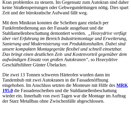
Kran problemlos zu steuern. Im Gegensatz zum Autokran sind daher
keine Straßensperrungen oder Gehwegumleitungen nötig. Dies spart
Zeit und der bürokratische Aufwand fällt weg.
Mit dem Minikran konnten die Scheiben ganz einfach per
Funkfernbedienung aus der Fassade ausgebaut und die
Stahllamellenbeschattung demontiert werden.
„Heavydrive verfügt
über viel Erfahrung im Bereich Industriemontage und Erweiterung,
Sanierung und Modernisierung von Produktionshallen. Dabei sind
unsere kompakten Montagegeräte flexibel und schnell einsetzbar.
Das bringt einen deutlichen
Zeit- und Kostenv
orteil gegenüber de
m
aufwändigen Einsatz von großen Autokranen“
, so Heavydrive
Geschäftsführer Günter Übelacker.
Die zwei 13 Tonnen schweren Härteofen wurden dann im
Tandemhub mit zwei Autokranen in die Fassadenöffnung
eingehoben. Im Anschluss setzten die Monteure mit Hilfe des
MRK
195.0
die Fassadenscheiben und die Stahllamellenbeschattung
wieder ein. Innerhalb von zwei Tagen war die Montage im Auftrag
der Starz Metallbau ohne Zwischenfälle abgeschlossen.