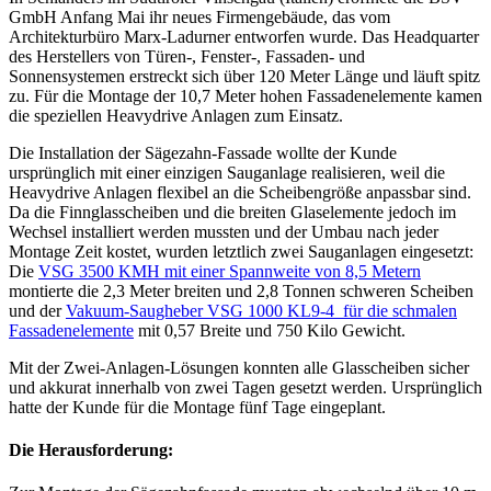
GmbH Anfang Mai ihr neues Firmengebäude, das vom
Architekturbüro Marx-Ladurner entworfen wurde. Das Headquarter
des Herstellers von Türen-, Fenster-, Fassaden- und
Sonnensystemen erstreckt sich über 120 Meter Länge und läuft spitz
zu. Für die Montage der 10,7 Meter hohen Fassadenelemente kamen
die speziellen Heavydrive Anlagen zum Einsatz.
Die Installation der Sägezahn-Fassade wollte der Kunde
ursprünglich mit einer einzigen Sauganlage realisieren, weil die
Heavydrive Anlagen flexibel an die Scheibengröße anpassbar sind.
Da die Finnglasscheiben und die breiten Glaselemente jedoch im
Wechsel installiert werden mussten und der Umbau nach jeder
Montage Zeit kostet, wurden letztlich zwei Sauganlagen eingesetzt:
Die
VSG 3500 KMH mit einer Spannweite von 8,5 Metern
montierte die 2,3 Meter breiten und 2,8 Tonnen schweren Scheiben
und der
Vakuum-Saugheber VSG 1000 KL9-4 für die schmalen
Fassadenelemente
mit 0,57 Breite und 750 Kilo Gewicht.
Mit der Zwei-Anlagen-Lösungen konnten alle Glasscheiben sicher
und akkurat innerhalb von zwei Tagen gesetzt werden. Ursprünglich
hatte der Kunde für die Montage fünf Tage eingeplant.
Die Herausforderung: