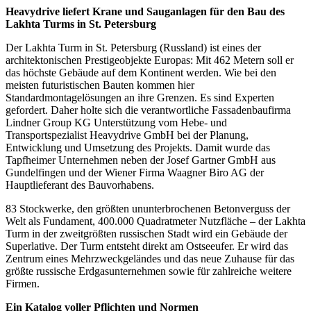
Heavydrive liefert Krane und Sauganlagen für den Bau des
Lakhta Turms in St. Petersburg
Der Lakhta Turm in St. Petersburg (Russland) ist eines der
architektonischen Prestigeobjekte Europas: Mit 462 Metern soll er
das höchste Gebäude auf dem Kontinent werden. Wie bei den
meisten futuristischen Bauten kommen hier
Standardmontagelösungen an ihre Grenzen. Es sind Experten
gefordert. Daher holte sich die verantwortliche Fassadenbaufirma
Lindner Group KG Unterstützung vom Hebe- und
Transportspezialist Heavydrive GmbH bei der Planung,
Entwicklung und Umsetzung des Projekts. Damit wurde das
Tapfheimer Unternehmen neben der Josef Gartner GmbH aus
Gundelfingen und der Wiener Firma Waagner Biro AG der
Hauptlieferant des Bauvorhabens.
83 Stockwerke, den größten ununterbrochenen Betonverguss der
Welt als Fundament, 400.000 Quadratmeter Nutzfläche – der Lakhta
Turm in der zweitgrößten russischen Stadt wird ein Gebäude der
Superlative. Der Turm entsteht direkt am Ostseeufer. Er wird das
Zentrum eines Mehrzweckgeländes und das neue Zuhause für das
größte russische Erdgasunternehmen sowie für zahlreiche weitere
Firmen.
Ein Katalog voller Pflichten und Normen