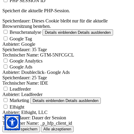
PHP SESSION ID
Speichert die aktuelle PHP-Session.
Speicherdauer:
Dieses Cookie bleibt nur für die aktuelle
Browsersitzung bestehen.
Besucheranalyse
Details einblenden
Details ausblenden
Google Tag
Anbieter:
Google
Speicherdauer:
35 Tage
Technischer Name:
GTM-5NFCGCL
Google Analytics
Google Ads
Anbieter:
Doubleclick- Google Ads
Speicherdauer:
25 Tage
Technischer Name:
IDE
Leadfeeder
Anbieter:
Leadfeeder
Marketing
Details einblenden
Details ausblenden
Elfsight
Anbieter:
Elfsight, LLC
Speicherdauer:
Dauer der Session
Technischer Name:
_p_hfp_client_id
Auswahl speichern
Alle akzeptieren