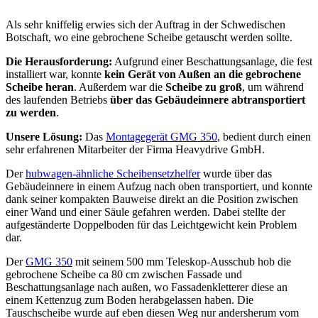
Als sehr kniffelig erwies sich der Auftrag in der Schwedischen
Botschaft, wo eine gebrochene Scheibe getauscht werden sollte.
Die Herausforderung:
Aufgrund einer Beschattungsanlage, die fest
installiert war, konnte
kein Gerät von Außen an die gebrochene
Scheibe heran
. Außerdem war die
Scheibe zu groß
, um während
des laufenden Betriebs
über das Gebäudeinnere abtransportiert
zu werden
.
Unsere Lösung:
Das
Montagegerät GMG 350
, bedient durch einen
sehr erfahrenen Mitarbeiter der Firma Heavydrive GmbH.
Der
hubwagen-ähnliche Scheibensetzhelfer
wurde über das
Gebäudeinnere in einem Aufzug nach oben transportiert, und konnte
dank seiner kompakten Bauweise direkt an die Position zwischen
einer Wand und einer Säule gefahren werden. Dabei stellte der
aufgeständerte Doppelboden für das Leichtgewicht kein Problem
dar.
Der
GMG 350
mit seinem 500 mm Teleskop-Ausschub hob die
gebrochene Scheibe ca 80 cm zwischen Fassade und
Beschattungsanlage nach außen, wo Fassadenkletterer diese an
einem Kettenzug zum Boden herabgelassen haben. Die
Tauschscheibe wurde auf eben diesen Weg nur andersherum vom