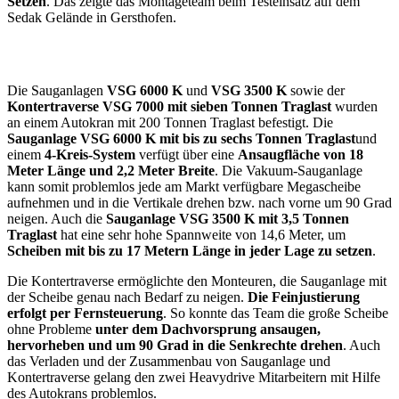
Setzen
. Das zeigte das Montageteam beim Testeinsatz auf dem
Sedak Gelände in Gersthofen.
Die Sauganlagen
VSG 6000 K
und
VSG 3500 K
sowie der
Kontertraverse VSG 7000 mit sieben Tonnen Traglast
wurden
an einem Autokran mit 200 Tonnen Traglast befestigt. Die
Sauganlage VSG 6000 K mit bis zu sechs Tonnen Traglast
und
einem
4-Kreis-System
verfügt über eine
Ansaugfläche von 18
Meter Länge und 2,2 Meter Breite
. Die Vakuum-Sauganlage
kann somit problemlos jede am Markt verfügbare Megascheibe
aufnehmen und in die Vertikale drehen bzw. nach vorne um 90 Grad
neigen. Auch die
Sauganlage VSG 3500 K mit 3,5 Tonnen
Traglast
hat eine sehr hohe Spannweite von 14,6 Meter, um
Scheiben mit bis zu 17 Metern Länge in jeder Lage zu setzen
.
Die Kontertraverse ermöglichte den Monteuren, die Sauganlage mit
der Scheibe genau nach Bedarf zu neigen.
Die Feinjustierung
erfolgt per Fernsteuerung
. So konnte das Team die große Scheibe
ohne Probleme
unter dem Dachvorsprung ansaugen,
hervorheben und um 90 Grad in die Senkrechte drehen
. Auch
das Verladen und der Zusammenbau von Sauganlage und
Kontertraverse gelang den zwei Heavydrive Mitarbeitern mit Hilfe
des Autokrans problemlos.