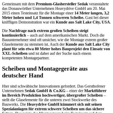
Gemeinsam mit dem
Premium-Glashersteller Sedak
veranstaltete
das Donauwörther Unternehmen Heavydrive GmbH am 20. Mai
2015 einen Testeinsatz für die Montage einer
14 Meter langen, 3,2
Meter hohen und 1,4 Tonnen schweren Scheibe.
Gast bei dieser
kniffligen Demonstration war ein
Kunde aus Salt Lake City, USA
.
Die
Nachfrage nach extrem großen Scheiben steigt
kontinuierlich
– auch auf dem amerikanischen Markt. Doch die
Bauunternehmer sind oft unsicher, wie die Montage extrem großer
Glaselemente zu stemmen ist. Auch der
Kunde aus Salt Lake City
plant für sein etwa 80 Meter hohes Bauprojekt den Einsatz von
XXL-Scheiben
und ist daher auf der Suche nach einem
kompetenten Montagepartner.
Scheiben und Montagegeräte aus
deutscher Hand
Hier sind schwäbische Innovationen gefordert. Das Gersthofener
Unternehmen
Sedak GmbH & Co.KG
– einer der
Marktführer
im Bereich Produktion hochwertiger, übergroßer Scheiben
–
stellt die Glaselemente für die unteren zwei Stockwerke des
Bauwerks. Die
Heavydrive GmbH kümmert sich mit seinen
Spezialanlagen für extrem schwere Scheiben um das sichere