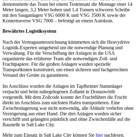
demonstrierte das Team bei einem Testeinsatz die Montage einer 14
Meter langen, 3,2 Meter hohen und 1,4 Tonnen schweren Scheibe
mit den Sauganlagen VSG 6000 K und VSG 3500 K sowie der
Kontertraverse VSG 7000 – befestigt an einem Autokran.
Bewährtes Logistiksystem
Nach der Vertragsunterzeichnung kümmerten sich die Heavydrive
Logistik-Experten umgehend um die notwendige Planung und
Verwaltung. Für die Verschiffung der Anlagen in die USA
organisierte das erfahrene Team alle notwendigen Zoll- und
Frachtpapiere. Für die großen Anlagen wurden spezielle
Transportkisten konstruiert, um einen sicheren und fachgerechten
Versand der Geräte zu garantieren.
Im Anschluss wurden die Anlagen im Tapfheimer Stammlager
verpackt und beim nahegelegenen Zollamt in Donauwörth
vorgestellt. Mit dem Zollcode konnte der Frachtführer die Fracht
direkt im Anschluss zum nächsten Hafen transportieren. Eine
Zwischenlagerung war nicht notwendig, alle Abläufe verliefen ohne
Verzögerung aus einer Hand. Die drei Anlagen wurden sicher
verschifft und gelangten pünktlich und ohne Zwischenfälle auf die
Baustelle in Salt Lake City.
Mehr zum Einsatz in Salt Lake City können Sie
hier
nachlesen.