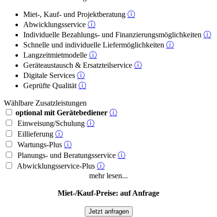
Miet-, Kauf- und Projektberatung
ⓘ
Abwicklungsservice
ⓘ
Individuelle Bezahlungs- und Finanzierungsmöglichkeiten
ⓘ
Schnelle und individuelle Liefermöglichkeiten
ⓘ
Langzeitmietmodelle
ⓘ
Geräteaustausch & Ersatzteilservice
ⓘ
Digitale Services
ⓘ
Geprüfte Qualität
ⓘ
Wählbare Zusatzleistungen
optional mit Gerätebediener
ⓘ
Einweisung/Schulung
ⓘ
Eillieferung
ⓘ
Wartungs-Plus
ⓘ
Planungs- und Beratungsservice
ⓘ
Abwicklungsservice-Plus
ⓘ
mehr lesen...
Miet-/Kauf-Preise: auf Anfrage
Jetzt anfragen