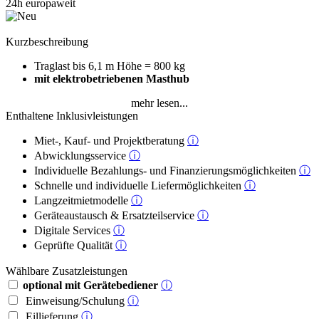
Kurzbeschreibung
Traglast bis 6,1 m Höhe = 800 kg
mit elektrobetriebenen Masthub
mehr lesen...
Enthaltene Inklusivleistungen
Miet-, Kauf- und Projektberatung
ⓘ
Abwicklungsservice
ⓘ
Individuelle Bezahlungs- und Finanzierungsmöglichkeiten
ⓘ
Schnelle und individuelle Liefermöglichkeiten
ⓘ
Langzeitmietmodelle
ⓘ
Geräteaustausch & Ersatzteilservice
ⓘ
Digitale Services
ⓘ
Geprüfte Qualität
ⓘ
Wählbare Zusatzleistungen
optional mit Gerätebediener
ⓘ
Einweisung/Schulung
ⓘ
Eillieferung
ⓘ