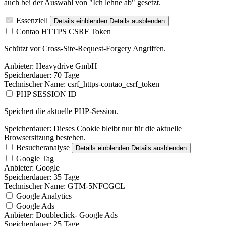
auch bei der Auswahl von "Ich lehne ab" gesetzt.
Essenziell
Details einblenden
Details ausblenden
Contao HTTPS CSRF Token
Schützt vor Cross-Site-Request-Forgery Angriffen.
Anbieter:
Heavydrive GmbH
Speicherdauer:
70 Tage
Technischer Name:
csrf_https-contao_csrf_token
PHP SESSION ID
Speichert die aktuelle PHP-Session.
Speicherdauer:
Dieses Cookie bleibt nur für die aktuelle
Browsersitzung bestehen.
Besucheranalyse
Details einblenden
Details ausblenden
Google Tag
Anbieter:
Google
Speicherdauer:
35 Tage
Technischer Name:
GTM-5NFCGCL
Google Analytics
Google Ads
Anbieter:
Doubleclick- Google Ads
Speicherdauer:
25 Tage