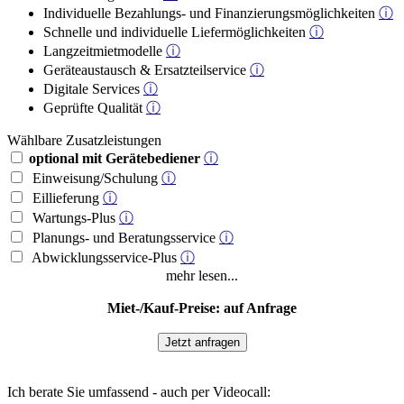
Individuelle Bezahlungs- und Finanzierungsmöglichkeiten
ⓘ
Schnelle und individuelle Liefermöglichkeiten
ⓘ
Langzeitmietmodelle
ⓘ
Geräteaustausch & Ersatzteilservice
ⓘ
Digitale Services
ⓘ
Geprüfte Qualität
ⓘ
Wählbare Zusatzleistungen
optional mit Gerätebediener
ⓘ
Einweisung/Schulung
ⓘ
Eillieferung
ⓘ
Wartungs-Plus
ⓘ
Planungs- und Beratungsservice
ⓘ
Abwicklungsservice-Plus
ⓘ
mehr lesen...
Miet-/Kauf-Preise: auf Anfrage
Jetzt anfragen
Ich berate Sie umfassend - auch per Videocall: