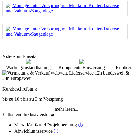
Videos im Einsatz
Wartung/Instandhaltung
Kompetente Einweisung
Erfahren
Kurzbeschreibung
bis zu 10 t bis zu 3 m Vorsprung
mehr lesen...
Enthaltene Inklusivleistungen
Miet-, Kauf- und Projektberatung
ⓘ
Abwicklungsservice
ⓘ