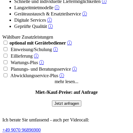
Schnelle und individuelle Liefermöglichkeiten
ⓘ
Langzeitmietmodelle
ⓘ
Geräteaustausch & Ersatzteilservice
ⓘ
Digitale Services
ⓘ
Geprüfte Qualität
ⓘ
Wählbare Zusatzleistungen
optional mit Gerätebediener
ⓘ
Einweisung/Schulung
ⓘ
Eillieferung
ⓘ
Wartungs-Plus
ⓘ
Planungs- und Beratungsservice
ⓘ
Abwicklungsservice-Plus
ⓘ
mehr lesen...
Miet-/Kauf-Preise: auf Anfrage
Jetzt anfragen
Ich berate Sie umfassend - auch per Videocall:
+49 9070 96896900