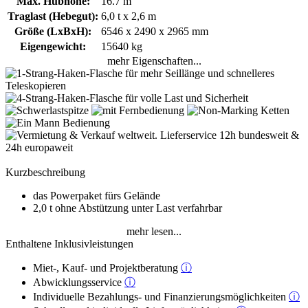
Max. Hubhöhe:
16.7 m
Traglast (Hebegut):
6,0 t x 2,6 m
Größe (LxBxH):
6546 x 2490 x 2965 mm
Eigengewicht:
15640 kg
mehr Eigenschaften...
Kurzbeschreibung
das Powerpaket fürs Gelände
2,0 t ohne Abstützung unter Last verfahrbar
mehr lesen...
Enthaltene Inklusivleistungen
Miet-, Kauf- und Projektberatung
ⓘ
Abwicklungsservice
ⓘ
Individuelle Bezahlungs- und Finanzierungsmöglichkeiten
ⓘ