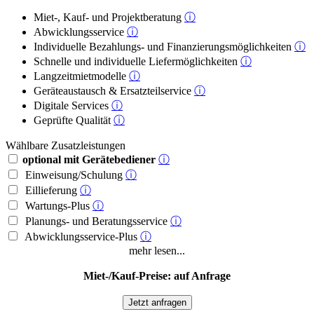
Miet-, Kauf- und Projektberatung
ⓘ
Abwicklungsservice
ⓘ
Individuelle Bezahlungs- und Finanzierungsmöglichkeiten
ⓘ
Schnelle und individuelle Liefermöglichkeiten
ⓘ
Langzeitmietmodelle
ⓘ
Geräteaustausch & Ersatzteilservice
ⓘ
Digitale Services
ⓘ
Geprüfte Qualität
ⓘ
Wählbare Zusatzleistungen
optional mit Gerätebediener
ⓘ
Einweisung/Schulung
ⓘ
Eillieferung
ⓘ
Wartungs-Plus
ⓘ
Planungs- und Beratungsservice
ⓘ
Abwicklungsservice-Plus
ⓘ
mehr lesen...
Miet-/Kauf-Preise: auf Anfrage
Jetzt anfragen