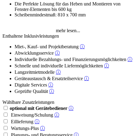
Die Perfekte Lösung für das Heben und Montieren von
Fenster-Elementen bis 600 kg
Scheibenmindestmaß: 810 x 700 mm
mehr lesen...
Enthaltene Inklusivleistungen
Miet-, Kauf- und Projektberatung
ⓘ
Abwicklungsservice
ⓘ
Individuelle Bezahlungs- und Finanzierungsmöglichkeiten
ⓘ
Schnelle und individuelle Liefermöglichkeiten
ⓘ
Langzeitmietmodelle
ⓘ
Geräteaustausch & Ersatzteilservice
ⓘ
Digitale Services
ⓘ
Geprüfte Qualität
ⓘ
Wählbare Zusatzleistungen
optional mit Gerätebediener
ⓘ
Einweisung/Schulung
ⓘ
Eillieferung
ⓘ
Wartungs-Plus
ⓘ
Planungs- und Beratungsservice
ⓘ