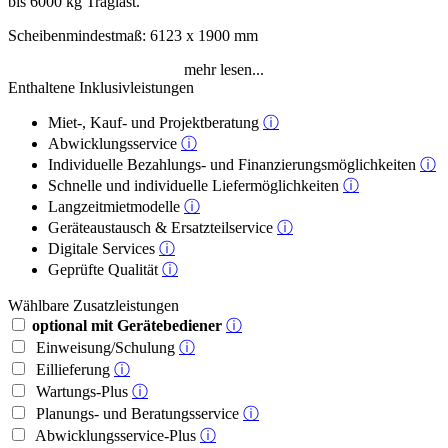
bis 6000 kg Traglast.
Scheibenmindestmaß: 6123 x 1900 mm
mehr lesen...
Enthaltene Inklusivleistungen
Miet-, Kauf- und Projektberatung
ⓘ
Abwicklungsservice
ⓘ
Individuelle Bezahlungs- und Finanzierungsmöglichkeiten
ⓘ
Schnelle und individuelle Liefermöglichkeiten
ⓘ
Langzeitmietmodelle
ⓘ
Geräteaustausch & Ersatzteilservice
ⓘ
Digitale Services
ⓘ
Geprüfte Qualität
ⓘ
Wählbare Zusatzleistungen
optional mit Gerätebediener
ⓘ
Einweisung/Schulung
ⓘ
Eillieferung
ⓘ
Wartungs-Plus
ⓘ
Planungs- und Beratungsservice
ⓘ
Abwicklungsservice-Plus
ⓘ