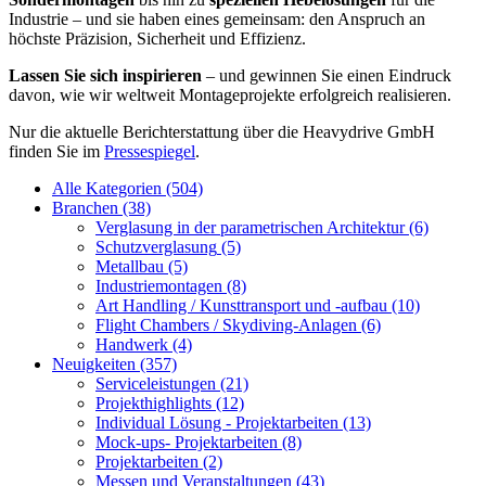
Industrie – und sie haben eines gemeinsam: den Anspruch an
höchste Präzision, Sicherheit und Effizienz.
Lassen Sie sich inspirieren
– und gewinnen Sie einen Eindruck
davon, wie wir weltweit Montageprojekte erfolgreich realisieren.
Nur die aktuelle Berichterstattung über die Heavydrive GmbH
finden Sie im
Pressespiegel
.
Alle Kategorien
(504)
Branchen
(38)
Verglasung in der parametrischen Architektur
(6)
Schutzverglasung
(5)
Metallbau
(5)
Industriemontagen
(8)
Art Handling / Kunsttransport und -aufbau
(10)
Flight Chambers / Skydiving-Anlagen
(6)
Handwerk
(4)
Neuigkeiten
(357)
Serviceleistungen
(21)
Projekthighlights
(12)
Individual Lösung - Projektarbeiten
(13)
Mock-ups- Projektarbeiten
(8)
Projektarbeiten
(2)
Messen und Veranstaltungen
(43)