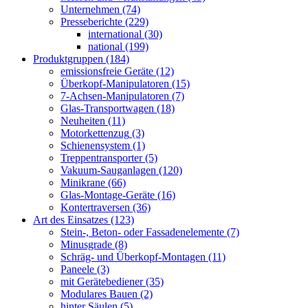
Unternehmen
(74)
Presseberichte
(229)
international
(30)
national
(199)
Produktgruppen
(184)
emissionsfreie Geräte
(12)
Überkopf-Manipulatoren
(15)
7-Achsen-Manipulatoren
(7)
Glas-Transportwagen
(18)
Neuheiten
(11)
Motorkettenzug
(3)
Schienensystem
(1)
Treppentransporter
(5)
Vakuum-Sauganlagen
(120)
Minikrane
(66)
Glas-Montage-Geräte
(16)
Kontertraversen
(36)
Art des Einsatzes
(123)
Stein-, Beton- oder Fassadenelemente
(7)
Minusgrade
(8)
Schräg- und Überkopf-Montagen
(11)
Paneele
(3)
mit Gerätebediener
(35)
Modulares Bauen
(2)
hinter Säulen
(5)