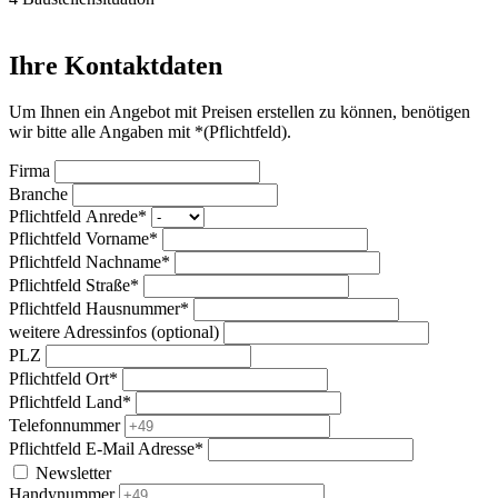
Ihre Kontaktdaten
Um Ihnen ein Angebot mit Preisen erstellen zu können, benötigen
wir bitte alle Angaben mit *(Pflichtfeld).
Firma
Branche
Pflichtfeld
Anrede
*
Pflichtfeld
Vorname
*
Pflichtfeld
Nachname
*
Pflichtfeld
Straße
*
Pflichtfeld
Hausnummer
*
weitere Adressinfos (optional)
PLZ
Pflichtfeld
Ort
*
Pflichtfeld
Land
*
Telefonnummer
Pflichtfeld
E-Mail Adresse
*
Newsletter
Handynummer